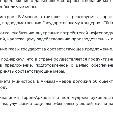
 предложение о дальнейшем совершенствовании матер
необходимые меры.
истров Б.Аманов отчитался о реализуемых прак
 подведомственных Государственному концерну «Türkm
ботке, снабжению внутренних потребителей нефтепроду
ий, надлежащему задействованию производственных о
ение главы государства соответствующее предложение.
подчерк­нул, что в стране осуществляется продуктивн
в предложение, подготовленное с целью обеспечен
 принять соответствующие меры.
инета Министров Б.Аннамаммедов доложил об объекта
оду.
инаниями Героя-­Аркадага и под мудрым руководс
ны, улучшению социально-бытовых условий жизни на