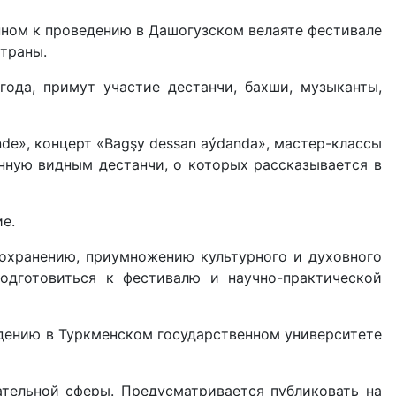
нном к проведению в Дашогузском велаяте фестивале
страны.
года, примут участие дестанчи, бахши, музыканты,
de», концерт «Bagşy dessan aýdanda», мастер-классы
нную видным дестанчи, о которых рассказывается в
е.
 сохранению, приумножению культурного и духовного
одготовиться к фестивалю и научно-практической
дению в Туркменском государственном университете
ательной сферы. Предусматривается публиковать на