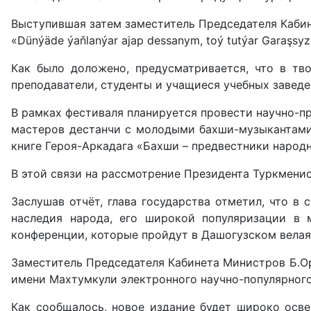
Выступившая затем заместитель Председателя Кабин
«Dünýäde ýaňlanýar ajap dessanym, toý tutýar Garaşs
Как было доложено, предусмат­ривается, что в тв
преподаватели, студенты и учащиеся учебных заведе
В рамках фестиваля планируется провести научно-пр
мастеров дестанчи с молодыми бахши-музыкантами,
книге Героя-Аркадага «Бахши – предвестники народн
В этой связи на рассмотрение Президента Туркмени
Заслушав отчёт, глава государства отметил, что в
наследия народа, его широкой популяризации в 
конференции, которые пройдут в Дашогузском велая
Заместитель Председателя Кабинета Министров Б.О
имени Махтумкули электронного научно-популярного
Как сообщалось, новое издание будет широко осве