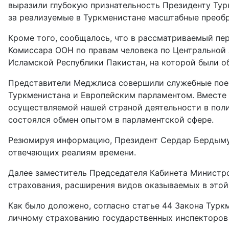
выразили глубокую признательность Президенту Ту
за реализуемые в Туркменистане масштабные преобр
Кроме того, сообщалось, что в рассматриваемый пе
Комиссара ООН по правам человека по Центральной
Исламской Республики Пакистан, на которой были 
Представители Меджлиса совершили служебные поез
Туркменистана и Европейским парламентом. Вместе 
осуществ­ляемой нашей страной деятельности в пол
состоялся обмен опытом в парламентской сфере.
Резюмируя информацию, Президент Сердар Бердымух
отвечающих реалиям времени.
Далее заместитель Председателя Кабинета Министро
страхования, расширения видов оказывае­мых в этой
Как было доложено, согласно статье 44 Закона Турк
личному страхованию государственных инспекторов 