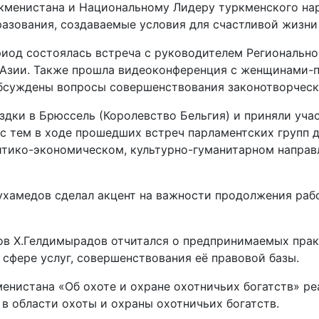
ркменистана и Национальному Лидеру туркменского на
азования, создаваемые условия для счастливой жизни
риод состоялась встреча с руководителем Регионально
 Азии. Также прошла видеоконференция с женщинами
обсуждены вопросы совершенствования законотворческ
дки в Брюссель (Королевство Бельгия) и приняли уча
с тем в ходе прошедших встреч парламентских групп 
итико-экономическом, культурно-гуманитарном направл
амедов сделал акцент на важности продолжения рабо
в Х.Гелдимырадов отчитался о предпринимаемых прак
 сфере услуг, совершенствования её правовой базы.
менистана «Об охоте и охране охотничьих богатств» р
в области охоты и охраны охотничьих богатств.