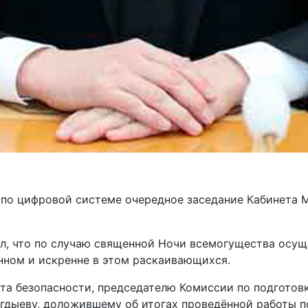
по цифровой системе очередное заседание Кабинета М
ул, что по случаю священной Ночи всемогущества осу
нном и искренне в этом раскаивающихся.
та безопасности, председателю Комиссии по подготов
огдыеву, доложившему об итогах проведённой работы 