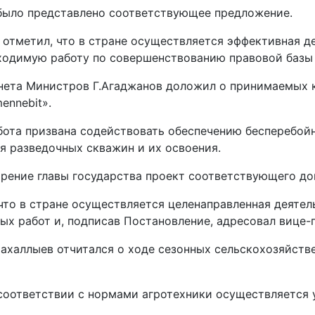
 было представлено соответствующее предложение.
отметил, что в стране осуществляется эффективная де
ходимую работу по совершенствованию правовой базы
нета Министров Г.Агаджанов доложил о принимаемых к
ennebit».
бота призвана содействовать обеспечению бесперебой
я разведочных скважин и их освоения.
трение главы государства проект соответствующего до
 что в стране осуществляется целенаправленная деяте
х работ и, подписав Постановление, адресовал вице-
ахаллыев отчитался о ходе сезонных сельскохозяйств
 соответствии с нормами агротехники осуществляется 