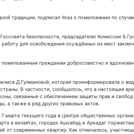
родной традиции, подписал Указ о помиловании по слу
Госсовета безо­пасности, председателю Комиссии Б.Г
 работу для освобождения осуждённых из мест заключ
помилованным гражданам добросовестно и вдохновенн
лиса Д.Гулмановой, которая проинформировала о веду
траны. В частности, сообщалось, что в настоящее вр
коны, связанные с обеспечением защиты прав и свобод
, а также в ряд других правовых актов.
 7 марта текущего года в Центре общественных орган
марта в велаятах, городах Ашхабад и Аркадаг торжест
чей от современных квартир. Как отмечалось, участни