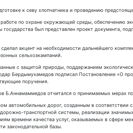
готовке к севу хлопчатника и проведению предстоящег
работе по охране окружающей среды, обеспечению э
вы государства был представлен проект документа, под
сделал акцент на необходимости дальнейшего комплек
езонных сельхозкампаний.
анные с защитой природы, поддержанием экологическог
рдар Бердымухамедов подписал Постановление «О про
ствующие поручения.
ов Б.Аннамаммедов отчитался о принимаемых мерах по
ом автомобильных дорог, созданным в соответствии с
 дорожно-транспортной системы, реализации значимы
ниям времени качества услуг, оказываемых в сфере ме
ти законодательной базы.