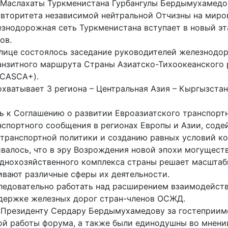
 Маслахаты Туркменистана Гурбангулы Бердымухамедо
торитета независимой нейтральной Отчизны на миров
знодорожная сеть Туркменистана вступает в новый эта
ов.
толице состоялось заседание руководителей железнод
нзитного маршрута Страны Азиатско-Тихоокеанского 
(CASCA+).
атывает 3 региона – Цент­ральная Азия – Кыргызстан
ь к Соглашению о развитии Евроазиатского транспор
нспортного сообщения в регионах Европы и Азии, соде
 транспортной политики и созданию равных условий к
алось, что в эру Возрождения новой эпохи могуществе
однохозяйственного комплекса страны решает масштаб
ивают различные сферы их деятельности.
следовательно работать над расширением взаимодейст
ддержке железных дорог стран-членов ОСЖД.
Президенту Сердару Бердымухамедову за гостеприимст
ой работы форума, а также были единодушны во мнени