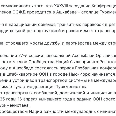
имволичность того, что XXXVIII заседание Конференц
ленов ОСЖД проводится в Ашхабаде – столице Туркмен
на в наращивании объёмов транзитных перевозок в ре
ардинальной реконструкцией и развитием его транспо
а, строящего мосты дружбы и партнёрства между стра
заседании 77-й сессии Генеральной Ассамблеи Органи
дарств-членов Сообщества Наций была принята Резолю
 году в Ашхабаде состоялась первая Глобальная конфе
да в штаб-квартире ООН в городе Нью-Йорк начинаетс
жении устойчивой транспортной системы на междунаро
нимает участие делегация Туркменистана.
ю транспортных сообщений, достижений и инициатив в
35 годы 16 апреля нынешнего года в здании ООН состо
уркменистана.
ия Сообществом Наций важности международных инициа