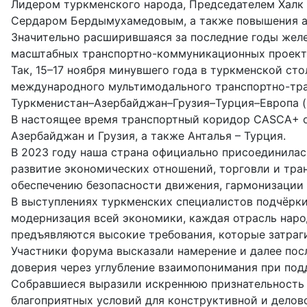
Лидером туркменского народа, Председателем Халк
Сердаром Бердымухамедовым, а также повышения ав
Значительно расширившаяся за последние годы желе
масштабных транспортно-коммуникационных проект
Так, 15–17 ноября минувшего года в туркменской с
международного мультимодального транспортно-тра
Туркменистан–Азербайджан–Грузия–Турция–Европа 
В настоящее время транспортный коридор CASCA+ охв
Азербайджан и Грузия, а также Анталья – Турция.
В 2023 году наша страна официально присоединилас
развитие экономических отношений, торговли и тра
обеспечению безопасности движения, гармонизации
В выступлениях туркменских специалистов подчёркив
модернизация всей экономики, каждая отрасль нар
предъявляются высокие требования, которые затраг
Участники форума высказали намерение и далее по
доверия через углубление взаимопонимания при по
Собравшиеся выразили искреннюю признательность 
благоприятных условий для конструктивной и делов