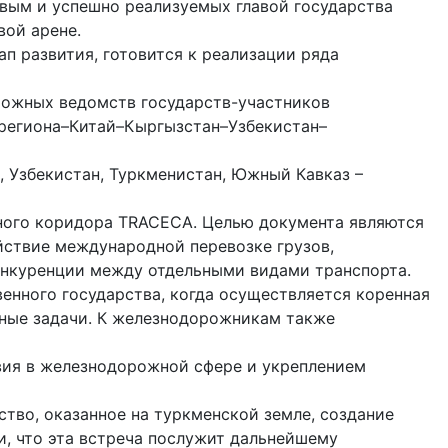
вым и успешно реализуемых главой государства
ой арене.
п развития, готовится к реализации ряда
орожных ведомств государств-участников
региона–Китай–Кыргызстан–Узбекистан–
, Узбекистан, Туркменистан, Южный Кавказ –
тного коридора TRACECA. Целью документа являются
йствие международной перевозке грузов,
онкуренции между отдельными видами транспорта.
нного государства, когда осуществ­ляется коренная
ные задачи. К железнодорожникам также
вия в железнодорожной сфере и укреплением
во, оказанное на туркменской земле, создание
и, что эта встреча послужит дальнейшему