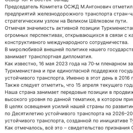
Председатель Комитета ОСЖД М.Антонович отметил с
предприятий железнодорожного транспорта стран-ч
стратегическим узлом на Великом Шёлковом пути.
Отмечая значимость активной позиции Туркмениста
огромных перспективах, открывающихся в связи с к
конструктивного международного сотрудничества.
В миролюбивой внешней политике нашего государств
занимает транспортная дипломатия.
Как известно, 16 мая 2023 года на 70-м пленарном 
Туркменистана и при единогласной поддержке госу
устойчивого транспорта. Именно в этот день в 2016
Также следует отметить, что 15 апреля текущего го
Наша страна занимает передовые позиции в продви
высокого уровня по данной тематике, в котором при
В целях освещения усилий нашей страны по развити
по Десятилетию устойчивого транспорта на 2026–20
устойчивого транспорта, созданной по инициативе Т
Как отмечалось, всё это – свидетельство признан