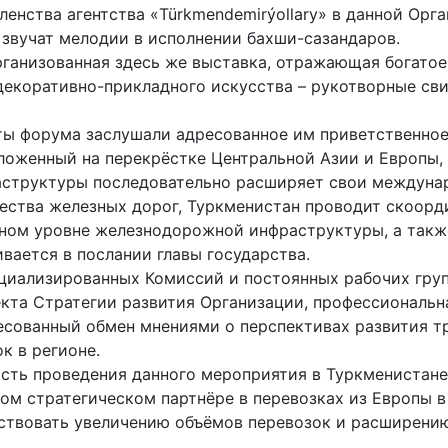
нства агентства «Türkmendemirýollary» в данной Орга
 звучат мелодии в исполнении бахши-сазандаров.
рганизованная здесь же выставка, отражающая богатое
декоративно-прикладного искусства – ­рукотворные св
ты форума заслушали адресованное им приветственно
оложенный на перекрёстке Центральной Азии и Европы
аструктуры последовательно расширяет свои междуна
чества железных дорог, Туркменистан проводит скоор
льном уровне железнодорожной инфраструктуры, а так
вается в послании главы государства.
ециа­лизированных Комиссий и постоянных рабочих груп
кта Стратегии развития Организации, профессиональн
сованный обмен мнениями о перспективах развития тр
к в регионе.
сть проведения данного мероприя­тия в Туркменистане
м стратегическом парт­нёре в перевозках из Европы в
бствовать увеличению объёмов перевозок и расширени