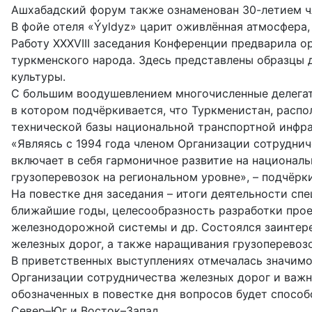
Ашхабадский форум также ознаменован 30-летием чле
В фойе отеля «Ýyldyz» царит оживлённая атмосфера,
Работу XXXVIII заседания Конференции предварила о
туркменского народа. Здесь представлены образцы 
культуры.
С большим воодушевлением многочисленные делега
в котором подчёркивается, что Туркменистан, расп
технической базы национальной транспортной инфр
«Являясь с 1994 года членом Организации сотрудни
включает в себя гармоничное развитие на национа
грузоперевозок на региональном уровне», – подчёрки
На повестке дня заседания – итоги деятельности сп
ближайшие годы, целесообразность разработки прое
железнодорожной системы и др. Состоялся заинтере
железных дорог, а также наращивания грузоперевозо
В приветственных выступлениях отмечалась значимо
Организации сотрудничества железных дорог и важно
обозначенных в повестке дня вопросов будет спосо
Север–Юг и Восток–Запад.