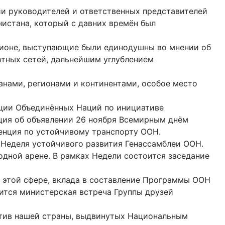
ии руководителей и ответственных представителей
истана, который с давних времён был
гионе, выступающие были единодушны во мнении об
ртных сетей, дальнейшим углублением
нами, регионами и континентами, особое место
зации Объединённых Наций по инициативе
ция об объявлении 26 ноября Всемирным днём
ренция по устойчивому транспорту ООН.
я Неделя устойчивого развития Генассамблеи ООН.
дной арене. В рамках Недели состоится заседание
 этой сфере, вклада в составление Программы ООН
ится министерская встреча Группы друзей
тив нашей страны, выдвинутых Нацио­нальным