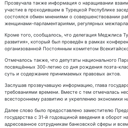
Прозвучала также информация о наращивании взаим
участие в проходившем в Турецкой Республике засе
состоялся обмен мнениями о совершенствовании ра
женщинами-парламентариями, регулярных межпарлам
Кроме того, сообщалось, что делегация Меджлиса Ту
развития», который был проведён в рамках конфере
организованной Постоянным комитетом Всекитайско
Отмечалось также, что депутаты национального Пар
посвящённых 300-летию со дня рождения поэта-кла
суть и содержание принимаемых правовых актов.
Заслушав прозвучавшую информацию, глава государс
требования­ми времени. Вместе с тем отмечалась н
всестороннему развитию и укреплению экономики на
Далее слово было предоставлено заместителю Предс
государства с 31-й годовщиной введения в оборот 
адресованное сотрудникам банковской сферы и все