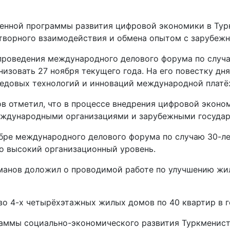
енной программы развития цифровой экономики в Турк
творного взаимодействия и обмена опытом с зарубежн
 проведения международного делового форума по случ
низовать 27 ноября текущего года. На его повестку дн
ередовых технологий и инноваций международной плат
 отметил, что в процессе внедрения цифровой эконом
еждународными организациями и зарубежными государ
бре международного делового форума по случаю 30-л
го высокий организационный уровень.
манов доложил о проводимой работе по улучшению жи
тво 4-х четырёхэтажных жилых домов по 40 квартир в 
аммы социально-экономического развития Туркмениста