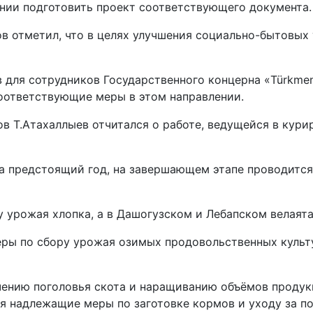
ении подготовить проект соответствующего документа.
 отметил, что в целях улучшения социально-бытовых 
для сотрудников Государственного концерна «Türkmenn
соответствующие меры в этом направлении.
 Т.Атахаллыев отчитался о работе, ведущейся в курир
на предстоящий год, на завершающем этапе проводится
урожая хлопка, а в Дашогузском и Лебапском велаятах
ы по сбору урожая озимых продовольственных культур
ичению поголовья скота и наращиванию объёмов продук
я надлежащие меры по заготовке кормов и уходу за п