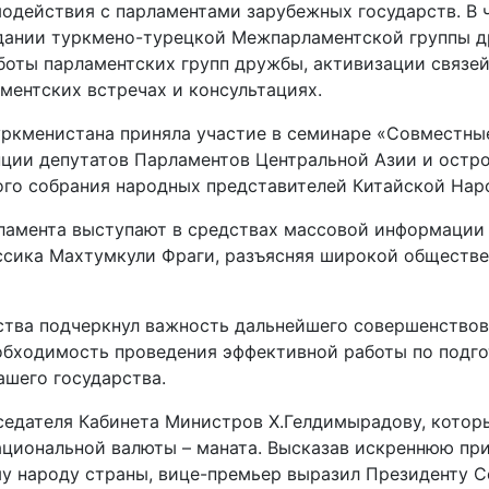
одействия с парламентами зарубежных государств. В 
дании туркмено-турецкой Межпарламентской группы др
боты парламентских групп дружбы, активизации связе
ентских встречах и консультациях.
ркменистана приняла участие в семинаре ­«Совместные
нции депутатов Парламентов Центральной Азии и остро
го собрания народных представителей Китайской Нар
ламента выступают в средствах массовой информации 
ссика Махтумкули Фраги, разъясняя широкой обществе
тва подчеркнул важность дальнейшего совершенствова
еобходимость проведения эффективной работы по подго
шего государства.
едателя Кабинета Министров Х.Гелдимырадову, который
национальной валюты – маната. Высказав искреннюю пр
му народу страны, вице-премьер выразил Президенту