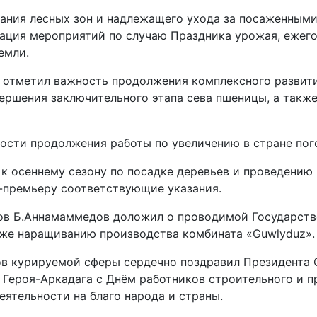
дания лесных зон и надлежащего ухода за посаженными
изация мероприятий по случаю Праздника урожая, ежег
емли.
отметил важность продолжения комп­лексного развити
вершения заключительного этапа сева пшеницы, а такж
ости продолжения работы по увеличению в стране пог
к осеннему сезону по посадке деревьев и проведению
-премьеру соответствующие указания.
ов Б.Аннамаммедов доложил о проводимой Государств
кже наращиванию производства комбината «Guwlyduz».
ков курируемой сферы сердечно поздравил Президента
 Героя-Аркадага с Днём работников строительного и 
еятельности на благо народа и страны.